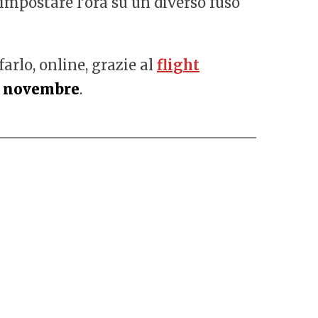
 impostare l’ora su un diverso fuso
farlo, online, grazie al
flight
e novembre
.