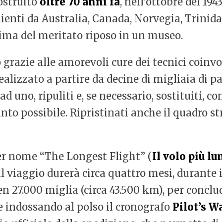
ostruito
oltre 70 anni fa
, nell’ottobre del 194
ienti da Australia, Canada, Norvegia, Trinida
rima del meritato riposo in un museo.
o grazie alle amorevoli cure dei tecnici coinvo
alizzato a partire da decine di migliaia di part
d uno, ripuliti e, se necessario, sostituiti, c
anto possibile. Ripristinati anche il quadro 
per nome “The Longest Flight” (
Il volo più lu
il viaggio durerà circa quattro mesi, durante i
 27.000 miglia (circa 43.500 km), per conclud
 indossando al polso il cronografo
Pilot’s W