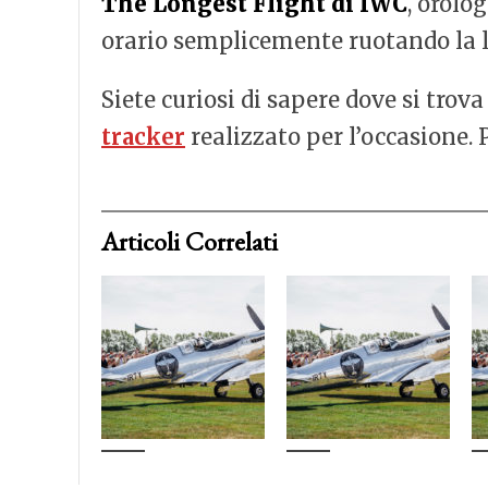
The Longest Flight di IWC
, orolo
orario semplicemente ruotando la l
Siete curiosi di sapere dove si trova
tracker
realizzato per l’occasione. P
Articoli Correlati